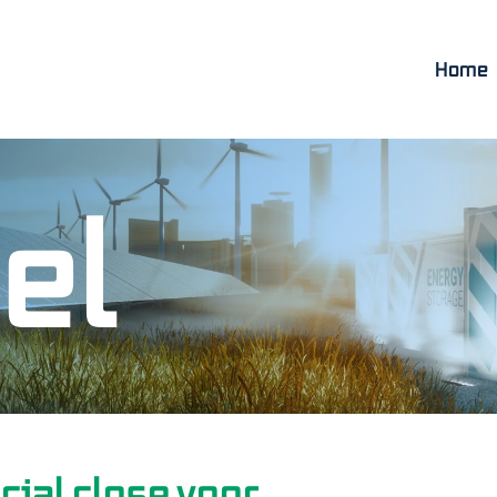
Home
el
cial close voor