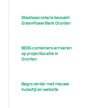
Staatssecretaris bezoekt
GreenPowerBank Dronten
BESS-containers arriveren
op projectlocatie in
Dronten
Begro verder met nieuwe
huisstijl en website