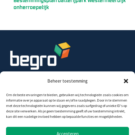
Bestemmingsplan batterijpark Westermeerdijk
onherroepelijk
Beheer toestemming
Begro Energy Projects B.V. investeert in de
ontwikkeling, realisatie en exploitatie van wind- en
zonne-energie projecten, op land en op water, in
Om de beste ervaringen te bieden, gebruiken wij technologieën zoals cookies om
informatie over je apparaat op te slaan en/of te raadplegen. Door in te stemmen
samenwerking met diverse partijen.
met deze technologieën kunnen wij gegevens zoals surfgedrag of unieke ID's op
deze site verwerken. Als je geen toestemming geeft of uw toestemming intrekt,
kan dit een nadelige invloed hebben op bepaalde functies en mogelijkheden.
Begro Energy Projects B.V.
Agrico Gebouw
Accepteren