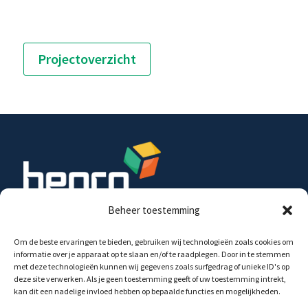
Projectoverzicht
Beheer toestemming
Begro Energy Projects B.V. investeert in de
Om de beste ervaringen te bieden, gebruiken wij technologieën zoals cookies om
ontwikkeling, realisatie en exploitatie van wind- en
informatie over je apparaat op te slaan en/of te raadplegen. Door in te stemmen
zonne-energie projecten, op land en op water, in
met deze technologieën kunnen wij gegevens zoals surfgedrag of unieke ID's op
samenwerking met diverse partijen.
deze site verwerken. Als je geen toestemming geeft of uw toestemming intrekt,
kan dit een nadelige invloed hebben op bepaalde functies en mogelijkheden.