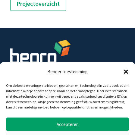
Projectoverzicht
Beheer toestemming
Begro Energy Projects B.V. investeert in de
ontwikkeling, realisatie en exploitatie van wind- en
Om de beste ervaringen te bieden, gebruiken wij technologieën zoals cookies om
informatie over je apparaat op te slaan en/of te raadplegen. Door in te stemmen
zonne-energie projecten, op land en op water, in
met deze technologieën kunnen wij gegevens zoals surfgedrag of unieke ID's op
samenwerking met diverse partijen.
deze site verwerken. Als je geen toestemming geeft of uw toestemming intrekt,
kan dit een nadelige invloed hebben op bepaalde functies en mogelijkheden.
Begro Energy Projects B.V.
Accepteren
Agrico Gebouw
Duit 15