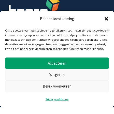
Beheer toestemming
Om de beste ervaringen te bieden, gebruiken wij technologieën zoals cookies om
Begro Energy Projects B.V. investeert in de
informatie over je apparaat op te slaan en/of te raadplegen. Door in te stemmen
ontwikkeling, realisatie en exploitatie van wind- en
met deze technologieën kunnen wij gegevens zoals surfgedrag of unieke ID's op
zonne-energie projecten, op land en op water, in
deze site verwerken. Als je geen toestemming geeft of uw toestemming intrekt,
samenwerking met diverse partijen.
kan dit een nadelige invloed hebben op bepaalde functies en mogelijkheden.
Accepteren
Begro Energy Projects B.V.
Agrico Gebouw
Weigeren
Duit 15
8305 BB Emmeloord
Bekijk voorkeuren
Privacyverklaring
info@begro.nl