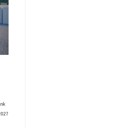
ank
2027