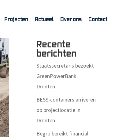
Projecten
Actueel
Over ons
Contact
Zoeken
Recente
berichten
Staatssecretaris bezoekt
GreenPowerBank
Dronten
BESS-containers arriveren
op projectlocatie in
Dronten
Begro bereikt financial