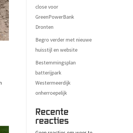
close voor
GreenPowerBank
Dronten
Begro verder met nieuwe
huisstijl en website
Bestemmingsplan
batterijpark
Westermeerdijk
n
onherroepelijk
Recente
reacties
Geen reacties om weer te