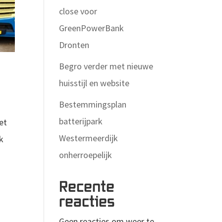
close voor
GreenPowerBank
Dronten
Begro verder met nieuwe
huisstijl en website
Bestemmingsplan
batterijpark
et
Westermeerdijk
k
onherroepelijk
Recente
reacties
Geen reacties om weer te