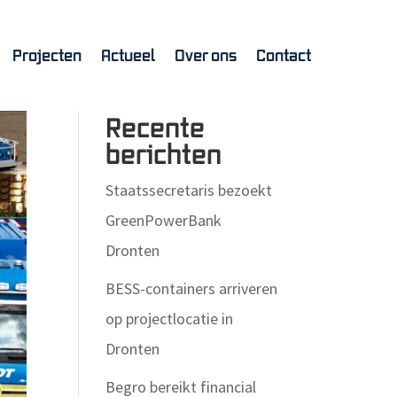
Projecten
Actueel
Over ons
Contact
Zoeken
Recente
berichten
Staatssecretaris bezoekt
GreenPowerBank
Dronten
BESS-containers arriveren
op projectlocatie in
Dronten
Begro bereikt financial