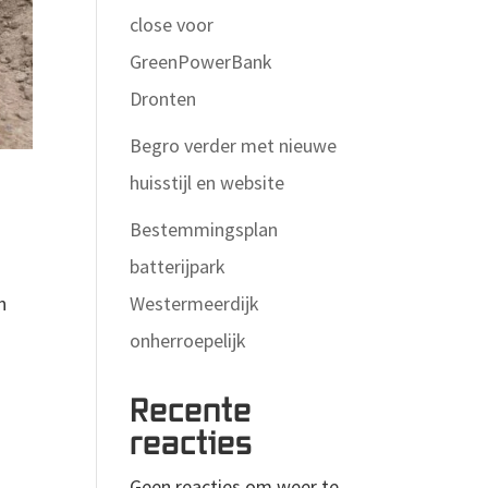
close voor
GreenPowerBank
Dronten
Begro verder met nieuwe
huisstijl en website
Bestemmingsplan
batterijpark
Westermeerdijk
n
onherroepelijk
Recente
reacties
Geen reacties om weer te