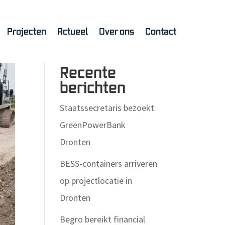
Projecten
Actueel
Over ons
Contact
Zoeken
Recente
berichten
Staatssecretaris bezoekt
GreenPowerBank
Dronten
BESS-containers arriveren
op projectlocatie in
Dronten
Begro bereikt financial