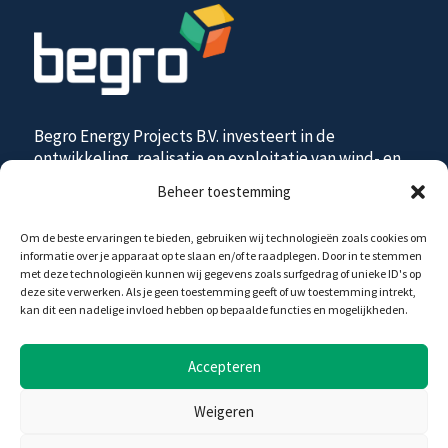
Begro Energy Projects B.V. investeert in de
ontwikkeling, realisatie en exploitatie van wind- en
zonne-energie projecten, op land en op water, in
Beheer toestemming
samenwerking met diverse partijen.
Om de beste ervaringen te bieden, gebruiken wij technologieën zoals cookies om
informatie over je apparaat op te slaan en/of te raadplegen. Door in te stemmen
Begro Energy Projects B.V.
met deze technologieën kunnen wij gegevens zoals surfgedrag of unieke ID's op
deze site verwerken. Als je geen toestemming geeft of uw toestemming intrekt,
Agrico Gebouw
kan dit een nadelige invloed hebben op bepaalde functies en mogelijkheden.
Duit 15
8305 BB Emmeloord
Accepteren
info@begro.nl
Weigeren